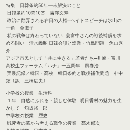
特集 日韓条約50年―未解決のこと
日韓条約10問10答 吉澤文寿
政治に翻弄される在日の人権─ヘイトスピーチは氷山の
一角 金淑子
私の戦争は終わっていない─姜富中さんの戦後補償を求
める闘い 清水義昭 日韓会談と漁業・竹島問題 魚山秀
介
アジア市民として「共に生きる」若者たち─川崎・富川
高校生フォーラム「ハナ」一五周年 風巻浩
実践記録／韓国・高校 韓日条約と戦後補償問題 朴中
鉉〔訳：三橋広夫〕
小学校の授業 生活科
１年 自然にふれる・親しむ体験─明日香村の魅力を生
かして 匂坂裕一郎
中学校の授業 歴史
戦死者の墓から考える戦争の授業 髙木郁次