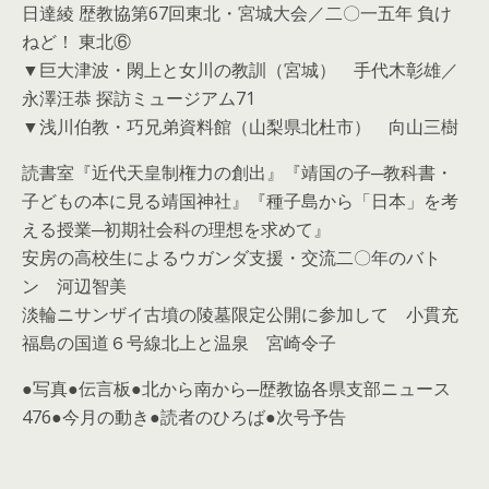
日達綾 歴教協第67回東北・宮城大会／二〇一五年 負け
ねど！ 東北⑥
▼巨大津波・閖上と女川の教訓（宮城） 手代木彰雄／
永澤汪恭 探訪ミュージアム71
▼浅川伯教・巧兄弟資料館（山梨県北杜市） 向山三樹
読書室『近代天皇制権力の創出』『靖国の子─教科書・
子どもの本に見る靖国神社』『種子島から「日本」を考
える授業─初期社会科の理想を求めて』
安房の高校生によるウガンダ支援・交流二〇年のバト
ン 河辺智美
淡輪ニサンザイ古墳の陵墓限定公開に参加して 小貫充
福島の国道６号線北上と温泉 宮崎令子
●写真●伝言板●北から南から─歴教協各県支部ニュース
476●今月の動き●読者のひろば●次号予告