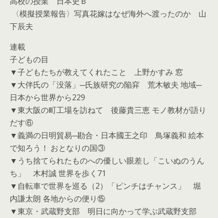
高校の授業 日本史Ｂ
〈模擬授業報告〉写真花嫁はなぜ海外へ渡ったのか 山
下辰夫
連載
子どもの目
▼子どもたちが教えてくれたこと 上野かすみ 窓
▼大伴氏の「没落」─氏族研究の陥穽 荒木敏夫 地域─
日本から世界から229
▼東大阪の町工場を訪ねて 後藤貴三恵 モノ教材が語り
だす⑥
▼義満の日明貿易─勘合・日本國王之印 鳥塚義和 絵本
で知ろう！ おとなりの国③
▼うち捨てられたものへの優しい眼差し「こいぬのうん
ち」 木村誠 世界を歩く71
▼自転車で世界を巡る（2）「ピンチはチャンス」 堀
内謙太朗 各地からの便り⑮
▼東京・武蔵野支部 明日に向かって学ぶ武蔵野支部