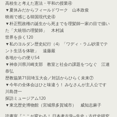
高校生と考えた憲法・平和の授業④
▼夏休みだからフィールドワーク 山本政俊
映画で感じる韓国現代史④
▼朴正煕政権の誕生から死までを理髪師一家の目で描い
た「大統領の理髪師」 木村誠
世界を歩く120
▼私のヨルダン歴史紀行（4）「ワディ・ラム砂漠でテ
ント生活を体験」 遠藤嚴
各地からの便り54
▼神奈川県川崎支部 教室と社会の課題をつなぐ 江連
恭弘
歴教協第71回埼玉大会／対話からひらく未来⑦
▼今年の全体会はひと味違う！ みなさんが主人公です
川島啓一
探訪ミュージアム120
▼東北歴史博物館（宮城県多賀城市） 威知志麻子
読書室『ここが変わる！ 日本考古学─先史・古代史研究