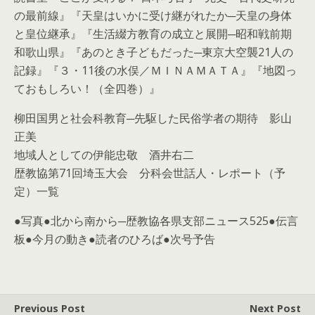
の最前線』『天皇はいかに受け継がれたか─天皇の身体
と皇位継承』『生活綴方教育の成立と展開─昭和戦前期
和歌山県』『あのとき子どもだった─東京大空襲21人の
記録』『３・11後の水俣／ＭＩＮＡＭＡＴＡ』『地図っ
ておもしろい！（全四巻）』
柳田国男と社会科教育─先駆した民俗学者の期待 影山
正美
地域人としての伊能忠敬 酒井右二
歴教協第71回埼玉大会 分科会世話人・レポート（予
定）一覧
●写真●北から南から─歴教協各県支部ニュース525●伝言
板●今月の動き●読者のひろば●次号予告
Previous Post
Next Post