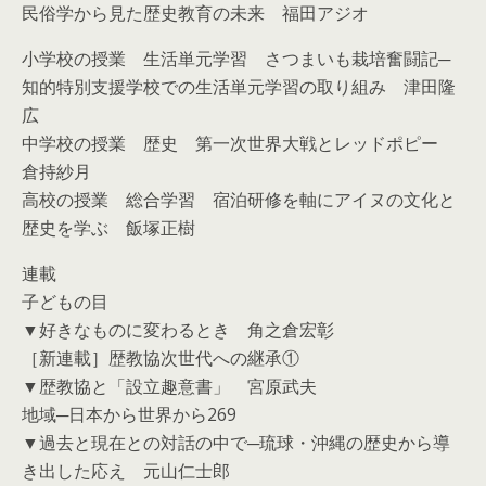
民俗学から見た歴史教育の未来 福田アジオ
小学校の授業 生活単元学習 さつまいも栽培奮闘記─
知的特別支援学校での生活単元学習の取り組み 津田隆
広
中学校の授業 歴史 第一次世界大戦とレッドポピー
倉持紗月
高校の授業 総合学習 宿泊研修を軸にアイヌの文化と
歴史を学ぶ 飯塚正樹
連載
子どもの目
▼好きなものに変わるとき 角之倉宏彰
［新連載］歴教協次世代への継承①
▼歴教協と「設立趣意書」 宮原武夫
地域─日本から世界から269
▼過去と現在との対話の中で─琉球・沖縄の歴史から導
き出した応え 元山仁士郎