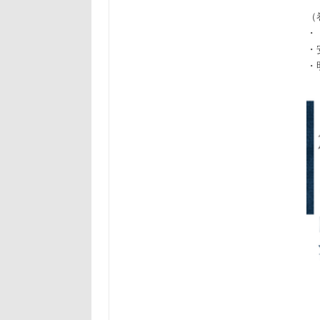
（
・
・
・