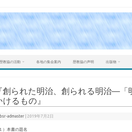
Skip to content
歴教協の活動
各地の集会案内
歴教協の声明
出版物
『創られた明治、創られる明治―「明
かけるもの』
bsr-admaster
|
2019年7月2日
１）本書の題名