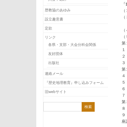
『
歴教協のあゆみ
（
（
設立趣意書
日
定款
（
（
リンク
第
各県・支部・大会分科会関係
１
友好団体
２
３
出版社
第
連絡メール
４
５
『歴史地理教育』申し込みフォーム
６
旧webサイト
７
第
検
８
索:
９
座