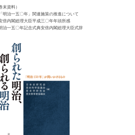
巻末資料）
「明治一五〇年」関連施策の推進について
安倍内閣総理大臣平成三〇年年頭所感
明治一五〇年記念式典安倍内閣総理大臣式辞