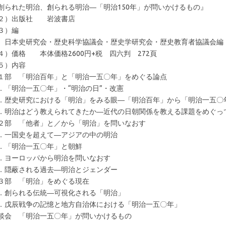
創られた明治、創られる明治―「明治150年」が問いかけるもの』
２）出版社 岩波書店
３）編
本史研究会・歴史科学協議会・歴史学研究会・歴史教育者協議会編
４）価格 本体価格2600円+税 四六判 272頁
５）内容
１部 「明治百年」と「明治一五〇年」をめぐる論点
．「明治一五〇年」・“明治の日”・改憲
．歴史研究における「明治」をみる眼―「明治百年」から「明治一五〇
．明治はどう教えられてきたか―近代の日朝関係を教える課題をめぐっ
２部 「他者」と／から「明治」を問いなおす
．一国史を超えて―アジアの中の明治
．「明治一五〇年」と朝鮮
．ヨーロッパから明治を問いなおす
．隠蔽される過去―明治とジェンダー
３部 「明治」をめぐる現在
．創られる伝統―可視化される「明治」
．戊辰戦争の記憶と地方自治体における「明治一五〇年」
談会 「明治一五〇年」が問いかけるもの