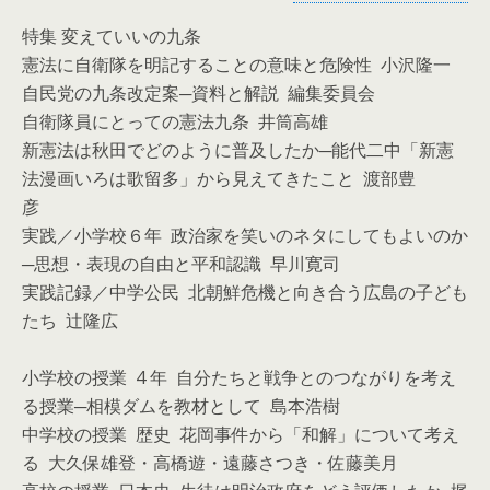
特集 変えていいの九条
憲法に自衛隊を明記することの意味と危険性 小沢隆一
自民党の九条改定案─資料と解説 編集委員会
自衛隊員にとっての憲法九条 井筒高雄
新憲法は秋田でどのように普及したか─能代二中「新憲
法漫画いろは歌留多」から見えてきたこと 渡部豊
彦
実践／小学校６年 政治家を笑いのネタにしてもよいのか
─思想・表現の自由と平和認識 早川寛司
実践記録／中学公民 北朝鮮危機と向き合う広島の子ども
たち 辻隆広
小学校の授業 4 年 自分たちと戦争とのつながりを考え
る授業─相模ダムを教材として 島本浩樹
中学校の授業 歴史 花岡事件から「和解」について考え
る 大久保雄登・高橋遊・遠藤さつき・佐藤美月