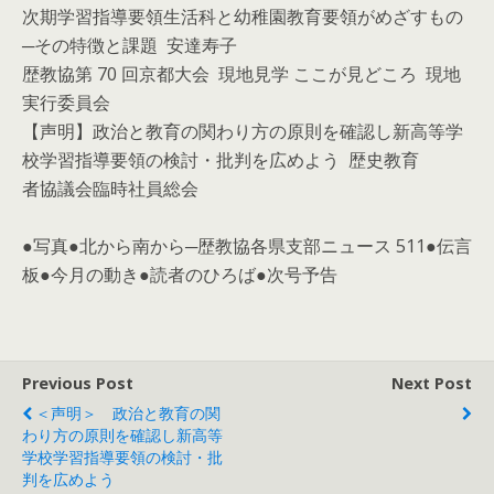
次期学習指導要領生活科と幼稚園教育要領がめざすもの
─その特徴と課題 安達寿子
歴教協第 70 回京都大会 現地見学 ここが見どころ 現地
実行委員会
【声明】政治と教育の関わり方の原則を確認し新高等学
校学習指導要領の検討・批判を広めよう 歴史教育
者協議会臨時社員総会
●写真●北から南から─歴教協各県支部ニュース 511●伝言
板●今月の動き●読者のひろば●次号予告
Previous Post
Next Post
＜声明＞ 政治と教育の関
わり方の原則を確認し新高等
学校学習指導要領の検討・批
判を広めよう