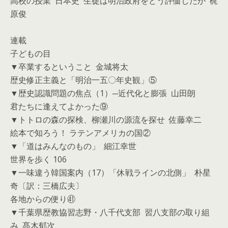
高校の授業 日本史 生徒は明治政府をどう評価したか 梶
原俊
連載
子どもの目
▼卒業するということ 金城将太
歴史修正主義と「明治一五〇年史観」⑤
▼歴史認識問題の焦点（1）─近代化と膨張 山田朗
君たちに逢えてよかった⑨
▼トトロの森の探検、柳瀬川の源流を探せ 佐藤幸二
絵本で知ろう！ ラテンアメリカの国②
▼「道はみんなのもの」 細江幸世
世界を歩く 106
▼一味違う韓国案内（17）「休戦ラインの北側」 朴星
奇〔訳：三橋広夫〕
各地からの便り㊶
▼千葉県歴教協習志野・八千代支部 習八支部の取り組
み 髙木郁次