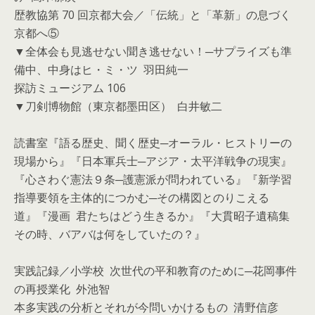
歴教協第 70 回京都大会／「伝統」と「革新」の息づく
京都へ⑤
▼全体会も見逃せない聞き逃せない！─サプライズも準
備中、中身はヒ・ミ・ツ 羽田純一
探訪ミュージアム 106
▼刀剣博物館（東京都墨田区） 白井敏二
読書室『語る歴史、聞く歴史─オーラル・ヒストリーの
現場から』『日本軍兵士─アジア・太平洋戦争の現実』
『心さわぐ憲法９条─護憲派が問われている』『新学習
指導要領を主体的につかむ─その構図とのりこえる
道』『漫画 君たちはどう生きるか』『大貫昭子遺稿集
その時、バアバは何をしていたの？』
実践記録／小学校 次世代の平和教育のために─花岡事件
の再授業化 外池智
本多実践の分析とそれが今問いかけるもの 清野信彦