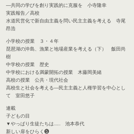
―共同の学びを創り実践的に克服を 小寺隆幸
実践報告／高校
水道民営化で新自由主義を問い民主主義を考える 寺尾
昂浩
小学校の授業 ３・４年
琵琶湖の沖島、漁業と地場産業を考える（下） 飯田尚
樹
中学校の授業 歴史
中学校における満蒙開拓の授業 木藤岡美緒
高校の授業 公共・現代社会
高校生と社会を考える―民主主義と人権学習を中心とし
て 室田悠子
連載
子どもの目
▼やっぱり生徒たちは…… 池本恭代
新しい扉をひらく❺