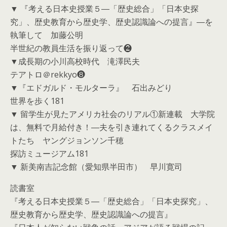
▼ 『考える日本史授業５―「歴史総合」「日本史探
究」、歴史教育から歴史学、歴史認識論への提言』―を
執筆して 加藤公明
半世紀の教員生活を振り返って❷
▼成長期の小川高校時代 滝澤民夫
テアトロ＠rekkyo❽
▼『エドガルド・モルターラ』 石出みどり
世界を歩く181
▼ 留学生が見たアメリカ社会のリアル①新連載 大学院
は、無料で月給付き！―夫を引き連れてくるクラスメイ
トたち ヤングジョンソン千穂
探訪ミュージアム181
▼ 新美南吉記念館（愛知県半田市） 早川寛司
読書室
『考える日本史授業５―「歴史総合」「日本史探究」、
歴史教育から歴史学、歴史認識論への提言』