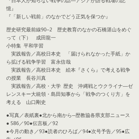
『日本人が知らない戦争の話―アジアが語る戦場の記
憶』
『「新しい戦前」のなかでどう正気を保つか』
歴史研究最前線90‒2 歴史教育のなかの石橋湛山をめぐ
って（下） 成田龍一
小特集 平和学習
実践報告／高校日本史 「届けられなかった手紙」か
ら拡げる戦争学習 富永信哉
実践報告／高校日本史 絵本『さくら』で考える戦争
の授業 長谷川真
実践報告／高校・大学 歴史 沖縄戦とウクライナ―ゼ
レンスキー大統領・島田知事から「戦争のつくり方」を
考える 山口剛史
●写真／表紙裏●北から南から─歴教協各県支部ニュース
● 586／90●伝言板／92
●今月の動き／93●読者のひろば／94●次号予告／95●広