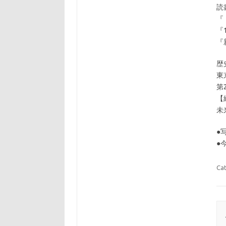
読
『
『
『
歴
東
第
【
未
●
●
Ca