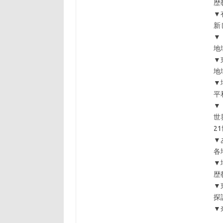
歴
▼
新
▼
地
▼
地
▼
平
▼
世
2
▼
各
▼
歴
▼
探
▼