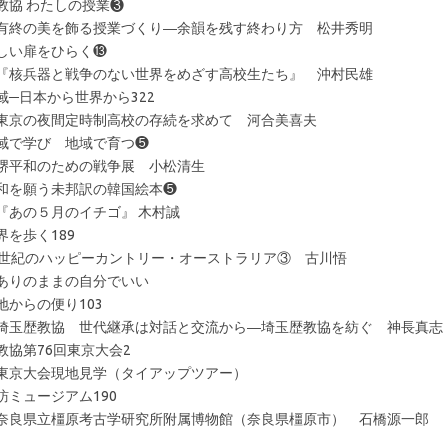
教協 わたしの授業❸
有終の美を飾る授業づくり―余韻を残す終わり方 松井秀明
しい扉をひらく⓭
『核兵器と戦争のない世界をめざす高校生たち』 沖村民雄
域─日本から世界から322
東京の夜間定時制高校の存続を求めて 河合美喜夫
域で学び 地域で育つ❺
堺平和のための戦争展 小松清生
和を願う未邦訳の韓国絵本❺
『あの５月のイチゴ』 木村誠
界を歩く189
1世紀のハッピーカントリー・オーストラリア③ 古川悟
ありのままの自分でいい
地からの便り103
埼玉歴教協 世代継承は対話と交流から―埼玉歴教協を紡ぐ 神長真志
教協第76回東京大会2
東京大会現地見学（タイアップツアー）
訪ミュージアム190
奈良県立橿原考古学研究所附属博物館（奈良県橿原市） 石橋源一郎