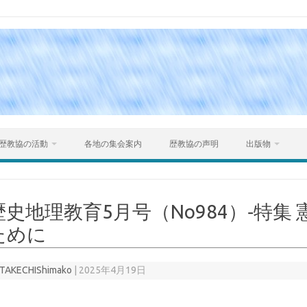
Skip to content
歴教協の活動
各地の集会案内
歴教協の声明
出版物
歴史地理教育5月号（No984）‐特集
ために
TAKECHIShimako
|
2025年4月19日