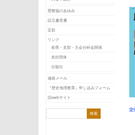
歴教協のあゆみ
設立趣意書
定款
リンク
各県・支部・大会分科会関係
友好団体
出版社
連絡メール
『歴史地理教育』申し込みフォーム
旧webサイト
検
索: