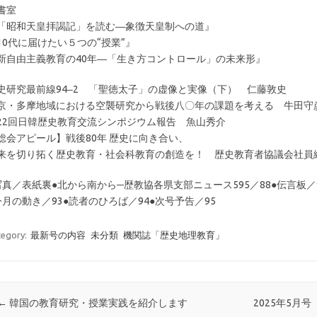
書室
「昭和天皇拝謁記」を読む―象徴天皇制への道』
10代に届けたい５つの“授業”』
新自由主義教育の40年―「生き方コントロール」の未来形』
史研究最前線94‒2 「聖徳太子」の虚像と実像（下） 仁藤敦史
京・多摩地域における空襲研究から戦後八〇年の課題を考える 牛田守
22回日韓歴史教育交流シンポジウム報告 魚山秀介
総会アピール】戦後80年 歴史に向き合い、
来を切り拓く歴史教育・社会科教育の創造を！ 歴史教育者協議会社員
写真／表紙裏●北から南から─歴教協各県支部ニュース595／88●伝言板／
今月の動き／93●読者のひろば／94●次号予告／95
tegory:
最新号の内容
未分類
機関誌「歴史地理教育」
投稿ナビゲーション
←
韓国の教育研究・授業実践を紹介します
2025年5月