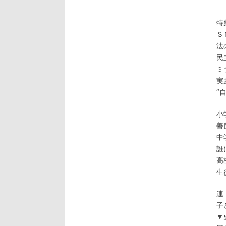
特
Ｓ
法
民
ミ
実
“
善
誰
生
連
子
▼