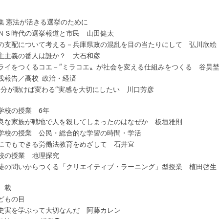
集 憲法が活きる選挙のために
ＮＳ時代の選挙報道と市民 山田健太
の支配について考える－兵庫県政の混乱を目の当たりにして 弘川欣絵
主主義の番人は誰か？ 大石和彦
ライをつくるコエ－“ミラコエ〟が社会を変える仕組みをつくる 谷昊
践報告／高校 政治・経済
自分が動けば変わる”実感を大切にしたい 川口芳彦
小学校の授業
良な家族が戦地で人を殺してしまったのはなぜか 板垣雅則
中学校の授業 公民・総合的な学
にでもできる労働法教育をめざして 石井宜
高校の授業 地
徒の問いからつくる「クリエイティブ・ラーニング」型授業 植田啓生
 載
どもの目
史実を学ぶって大切なんだ 阿藤カレン