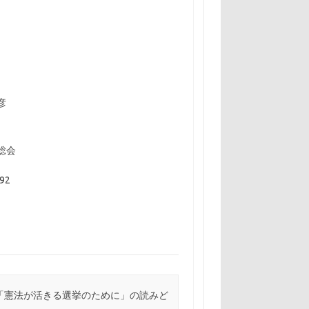
彦
総会
92
号「憲法が活きる選挙のために」の読みど