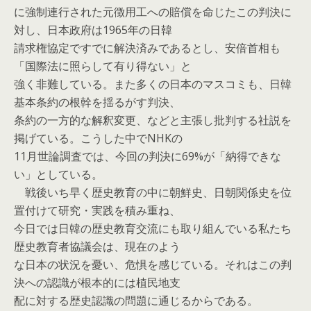
に強制連行された元徴用工への賠償を命じたこの判決に
対し、日本政府は1965年の日韓
請求権協定ですでに解決済みであるとし、安倍首相も
「国際法に照らして有り得ない」と
強く非難している。また多くの日本のマスコミも、日韓
基本条約の根幹を揺るがす判決、
条約の一方的な解釈変更、などと主張し批判する社説を
掲げている。こうした中でNHKの
11月世論調査では、今回の判決に69%が「納得できな
い」としている。
戦後いち早く歴史教育の中に朝鮮史、日朝関係史を位
置付けて研究・実践を積み重ね、
今日では日韓の歴史教育交流にも取り組んでいる私たち
歴史教育者協議会は、現在のよう
な日本の状況を憂い、危惧を感じている。それはこの判
決への認識が根本的には植民地支
配に対する歴史認識の問題に通じるからである。