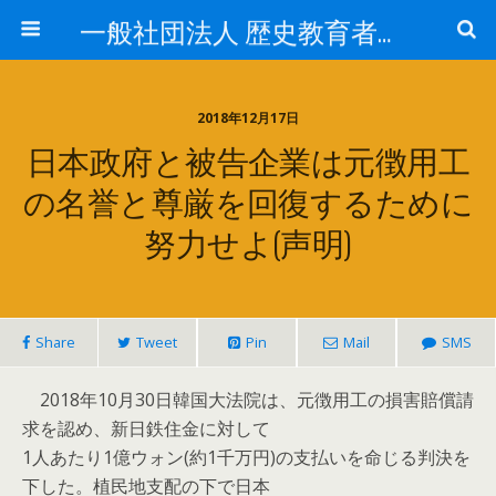
一般社団法人 歴史教育者協議会
2018年12月17日
日本政府と被告企業は元徴用工
の名誉と尊厳を回復するために
努力せよ(声明)
Share
Tweet
Pin
Mail
SMS
2018年10月30日韓国大法院は、元徴用工の損害賠償請
求を認め、新日鉄住金に対して
1人あたり1億ウォン(約1千万円)の支払いを命じる判決を
下した。植民地支配の下で日本