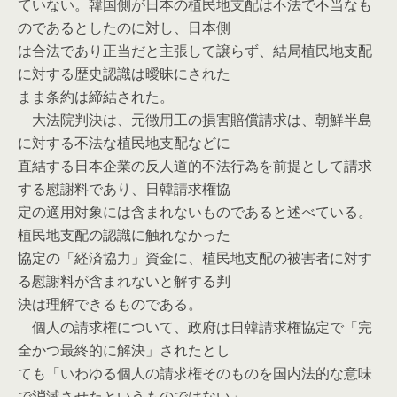
ていない。韓国側が日本の植民地支配は不法で不当なも
のであるとしたのに対し、日本側
は合法であり正当だと主張して譲らず、結局植民地支配
に対する歴史認識は曖昧にされた
まま条約は締結された。
大法院判決は、元徴用工の損害賠償請求は、朝鮮半島
に対する不法な植民地支配などに
直結する日本企業の反人道的不法行為を前提として請求
する慰謝料であり、日韓請求権協
定の適用対象には含まれないものであると述べている。
植民地支配の認識に触れなかった
協定の「経済協力」資金に、植民地支配の被害者に対す
る慰謝料が含まれないと解する判
決は理解できるものである。
個人の請求権について、政府は日韓請求権協定で「完
全かつ最終的に解決」されたとし
ても「いわゆる個人の請求権そのものを国内法的な意味
で消滅させたというものではない」