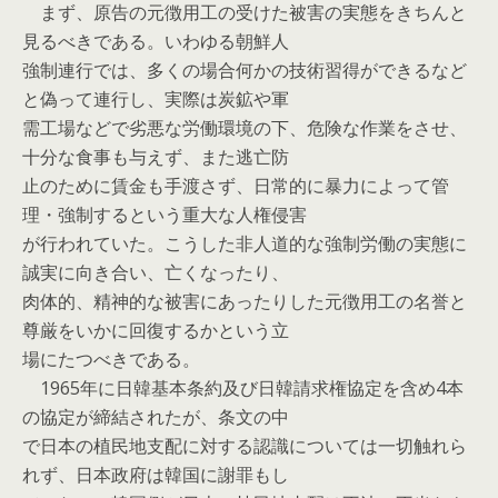
まず、原告の元徴用工の受けた被害の実態をきちんと
見るべきである。いわゆる朝鮮人
強制連行では、多くの場合何かの技術習得ができるなど
と偽って連行し、実際は炭鉱や軍
需工場などで劣悪な労働環境の下、危険な作業をさせ、
十分な食事も与えず、また逃亡防
止のために賃金も手渡さず、日常的に暴力によって管
理・強制するという重大な人権侵害
が行われていた。こうした非人道的な強制労働の実態に
誠実に向き合い、亡くなったり、
肉体的、精神的な被害にあったりした元徴用工の名誉と
尊厳をいかに回復するかという立
場にたつべきである。
1965年に日韓基本条約及び日韓請求権協定を含め4本
の協定が締結されたが、条文の中
で日本の植民地支配に対する認識については一切触れら
れず、日本政府は韓国に謝罪もし