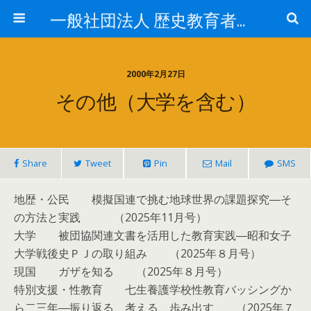
一般社団法人 歴史教育者協議会
2000年2月27日
その他（大学を含む）
Share
Tweet
Pin
Mail
SMS
地歴・公民 模擬国連で挑む地球世界の課題探究―そ
の方法と実践 （2025年11月号）
大学 被団協関連文書を活用した教育実践―昭和女子
大学戦後史ＰＪの取り組み （2025年８月号）
現国 ガザを知る （2025年８月号）
特別支援・性教育 七生養護学校性教育バッシングか
ら二三年―振り返る、考える、歩み出す （2025年７