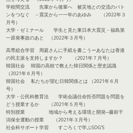
学校間交流 先輩から後輩へ 被災地との交流のバト
ンをつなぐ －震災から一一年のあゆみ （2022年３
月号）
大学・ゼミナール 学生と見た東日本大震災・福島第
一原発事故のあと （2022年３月号）
高専総合学習 周庭さんに手紙を書こうーあなたは香港
の民主派を支持しますか？ （2021年７月号）
韓国社会 韓国の高校で教えた韓日関係と歴史認識
（2021年６月号）
韓国社会 私たちが望む日韓関係とは （2021年６月
号）
大学・公民科教育法 学術会議任命拒否問題を問題を
どう授業するか （2021年５月号）
特別授業 地域から考える環境と開発─藤前干
潟保全運動の授業 （2021年３月号）
社会科サポート学習 すごろくで学ぶSDG’S