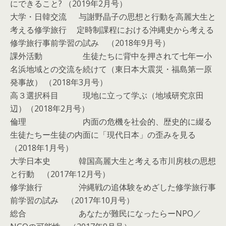
にできること? （2019年2月号）
大学・日韓交流 与謝野晶子の思想と行動を高麗大生と
考える修学旅行 定時制課程における沖縄史から考える
修学旅行事前学習の試み （2018年9月号）
課外活動 生徒たちに背中を押されて七年ー小
名浜地域との交流を続けて（東日本大震災・福島第一原
発事故） （2018年3月号）
高３選択科目 現地に立って学ぶ（地域研究京田
辺）（2018年2月号）
倫理 内面の危機を社会的、歴史的に綴る
生徒たちー生徒の内面に「現代日本」の歪みを見る
（2018年1月号）
大学日本史 韓国高麗大生と考える市川房枝の思想
と行動 （2017年12月号）
修学旅行 沖縄戦の追体験をめざした修学旅行事
前学習の試み （2017年10月号）
総合 あなたが難民になったらーNPO／