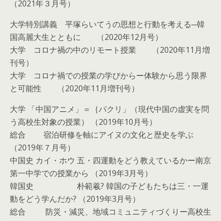
（2021年３月号）
大学特別講義 平塚らいてうの思想と行動を考える─韓
国高麗大生とともに （2020年12月号）
大学 コロナ禍の中のリモート授業 （2020年11月増
刊号）
大学 コロナ禍での授業の学びからー体験から思う限界
と可能性 （2020年11月増刊号）
大学 「中国アニメ」＝｛パクリ」（現代中国の虚実を問
う高校生対象の授業） （2019年10月号）
総合 宿泊研修を軸にアイヌの文化と歴史を学ぶ
（2019年７月号）
中国史 カイ・ホウ 五・四運動をどう教えているかー南京
第一中学での授業から （2019年3月号）
韓国史 朴範羲? 韓国の子どもたちは三・一運
動をどう学んだか? （2019年3月号）
総合 防災・減災、地域コミュニティづくりー高校生