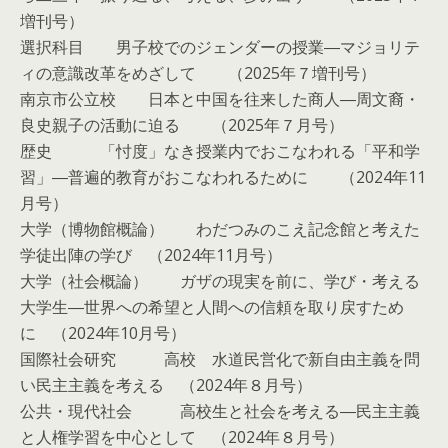
増刊号）
選択科目 男子校でのジェンダーの授業―マジョリテ
ィの意識改革をめざして （2025年７増刊号）
南京市公立校 日本と中国を往来した商人―周文裔・
良史親子の活動に迫る （2025年７月号）
歴史 「忖度」なき授業内でおこなわれる「平和学
習」―普遍的教育がおこなわれるために （2024年11
月号）
大学（博物館概論） わだつみのこえ記念館と考えた
学徒出陣の学び （2024年11月号）
大学（社会概論） ガザの現実を前に、学び・考える
大学生―世界への希望と人間への信頼を取り戻すため
に （2024年10月号）
国際社会研究 高校 水道民営化で新自由主義を問
い民主主義を考える （2024年８月号）
公共・現代社会 高校生と社会を考える―民主主義
と人権学習を中心として （2024年８月号）