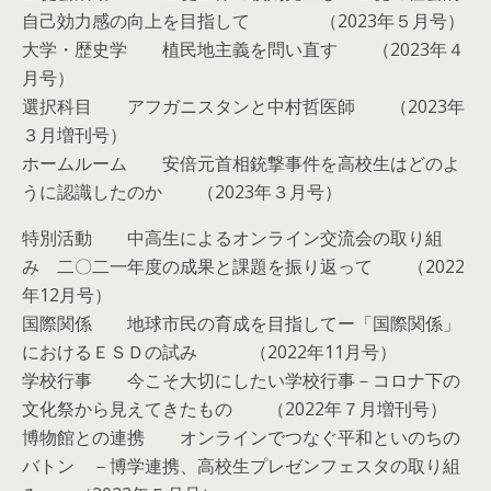
自己効力感の向上を目指して （2023年５月号）
大学・歴史学 植民地主義を問い直す （2023年４
月号）
選択科目 アフガニスタンと中村哲医師 （2023年
３月増刊号）
ホームルーム 安倍元首相銃撃事件を高校生はどのよ
うに認識したのか （2023年３月号）
特別活動 中高生によるオンライン交流会の取り組
み 二〇二一年度の成果と課題を振り返って （2022
年12月号）
国際関係 地球市民の育成を目指してー「国際関係」
におけるＥＳＤの試み （2022年11月号）
学校行事 今こそ大切にしたい学校行事－コロナ下の
文化祭から見えてきたもの （2022年７月増刊号）
博物館との連携 オンラインでつなぐ平和といのちの
バトン －博学連携、高校生プレゼンフェスタの取り組