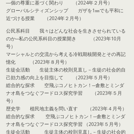
―個の尊重に基づく関わり （2024年２月号）
グローバルシティズンシップ ガザを1㎜でも平和に
近づける授業 （2024年２月号）
公民系科目 我々はどんな社会を生きさせられている
のか─私の公民系科目の授業開き （2023年10月
号）
マーシャルとの交流から考える冷戦期核開発とその再記
憶化 （2023年８月号）
生徒会活動 生徒主体の校則見直し－生徒の社会的自
己効力感の向上を目指して （2023年５月号）
総合的な探求 空飛ぶコノヒトカン！─倉敷とミンダ
ナオ島をつなぐフードロス探究学習 （2023年５月
号）
歴史学 植民地主義を問い直す （2023年４月号）
総合的な探求 空飛ぶコノヒトカン！─倉敷とミンダ
ナオ島をつなぐフードロス探究学習 （2023年５月号）
生徒会活動 生徒主体の校則見直し－生徒の社会的