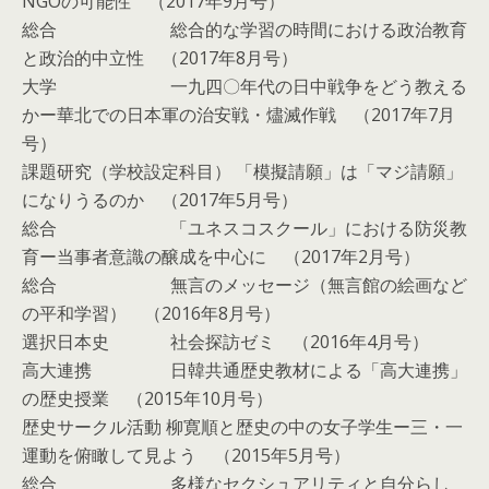
NGOの可能性 （2017年9月号）
総合 総合的な学習の時間における政治教育
と政治的中立性 （2017年8月号）
大学 一九四〇年代の日中戦争をどう教える
かー華北での日本軍の治安戦・燼滅作戦 （2017年7月
号）
課題研究（学校設定科目） 「模擬請願」は「マジ請願」
になりうるのか （2017年5月号）
総合 「ユネスコスクール」における防災教
育ー当事者意識の醸成を中心に （2017年2月号）
総合 無言のメッセージ（無言館の絵画など
の平和学習） （2016年8月号）
選択日本史 社会探訪ゼミ （2016年4月号）
高大連携 日韓共通歴史教材による「高大連携」
の歴史授業 （2015年10月号）
歴史サークル活動 柳寛順と歴史の中の女子学生ー三・一
運動を俯瞰して見よう （2015年5月号）
総合 多様なセクシュアリティと自分らし