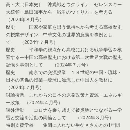
高・大（日本史） 沖縄戦とウクライナ―ゼレンスキー
大統領・島田知事から「戦争のつくり方」を考える
（2024年８月号）
歴史 国家や家庭を思う気持ちから考える高校歴史
の授業デザイン―中華文化の世界的意義を事例とし
て （2024年７月号）
歴史 平和学の視点から高校における戦争学習を模
索する―中国の高校歴史における第二次世界大戦の歴史
記憶を事例として （2024年７月号）
歴史 南京での交流授業 １８世紀の中国・琉球・
日本の関係の授業―琉球に漂流した中国人を教材に
（2024年７月号）
討論授業 これからの日本の原発政策と資源・エネルギ
ー政策 （2024年４月号）
課外活動 コロナを乗り越えて被災地とつながる―学
習と交流を活動の両輪として （2024年３月号）
特別支援学校 集団に入れない生徒Ａさんとの1年間