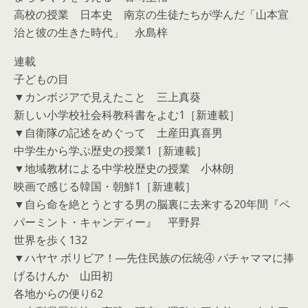
高校の授業 日本史 南京の生徒たちが学んだ「山本宣
治と彼の生きた時代」 永島梓
連載
子どもの目
▼カンボジアで見えたこと 三上真葵
新しい小学校社会科教科書をよむ1［新連載］
▼自衛隊の記述をめぐって 土産田真喜男
中学生から学ぶ歴史の授業1［新連載］
▼地域教材による中学校歴史の授業 小林朗
映画で感じる韓国・朝鮮1［新連載］
▼自ら命を絶とうとする男の脳裏に去来する20年間『ペ
パーミント・キャンディー』 平野昇
世界を歩く132
▼ハヤヤ ボリビア！―先住民族の伝統④ パチャママに捧
げるけんか 山田初
各地からの便り62