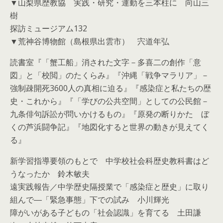
▼山梨県歴教協 実践・研究・運動を三本柱に 向山三
樹
探訪ミュージアム132
▼荒神谷博物館（島根県出雲市） 宍道年弘
読書室『「蟹工船」消された文字－多喜二の創作「意
図」と「校閲」のたくらみ』『沖縄「戦争マラリア」－
強制疎開死3600人の真相に迫る』『感染症と私たちの歴
史・これから』『「学びの公共空間」としての公民館－
九条俳句訴訟が問いかけるもの』『原発の断りかた ぼ
くの芦浜闘争記』『地図化すると世界の動きが見えてく
る』
新学習指導要領のもとで 中学校社会科歴史教科書はど
うなったか 鈴木敏夫
遠実践報告／中学歴史隔授業で「感染症と歴史」に取り
組んで―「緊急事態」下での試み 小川輝光
障がいがある子どもの「社会認識」を育てる 土田謙