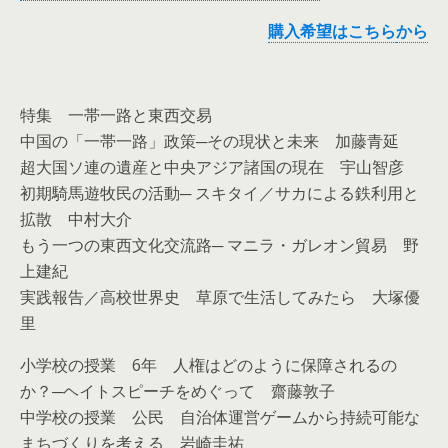
購入希望はこちら
から
特集 一帯一路と東西交易
中国の「一帯一路」政策─その現状と未来 加藤青延
超大国ソ連の遺産と中央アジア諸国の現在 宇山智彦
初期騎馬遊牧民の活動─ スキタイ／サカによる鉄利用と
拡散 中村大介
もう一つの東西文化交流路─ マニラ・ガレオン貿易 野
上建紀
実践報告／高校世界史 草原で生活してみたら 大塚優
里
小学校の授業 6年 人権はどのように保障されるの
か？─ヘイトスピーチをめぐって 齋藤敦子
中学校の授業 公民 自治体運営ゲームから持続可能な
まちづくりを考える 岩崎圭祐