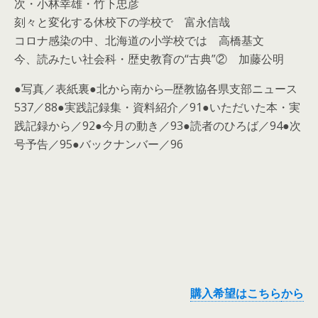
次・小林幸雄・竹下忠彦
刻々と変化する休校下の学校で 富永信哉
コロナ感染の中、北海道の小学校では 高橋基文
今、読みたい社会科・歴史教育の“古典”② 加藤公明
●写真／表紙裏●北から南から─歴教協各県支部ニュース
537／88●実践記録集・資料紹介／91●いただいた本・実
践記録から／92●今月の動き／93●読者のひろば／94●次
号予告／95●バックナンバー／96
購入希望はこちら
から