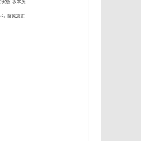
実態 坂本茂
から 藤原恵正