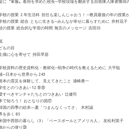
徒に〝軍服〟着用を求めた校長─学校現場を翻弄する自衛隊入隊者獲得の
学校の授業 2 年生活科 担任も楽しんじゃおう！ ─教員最後の年の授業
学校の授業 総合 ともに生きる─みんなが幸せに暮らすために 井村花子
校の授業 総合的な学習の時間 無言のメッセージ 吉田功
載
どもの目
土偶に心を寄せて 持田早苗
学校資料の歴史資料化・教材化─戦争の時代を教えるために 大平聡
域─日本から世界から 243
熊本の震災を体験して、見えてきたこと 浦崎勇一
学生とのつきあい 12 章⑧
愛すべきヤンチャたちとのつきあい 辻健司
本で知ろう！ おとなりの国⑰
韓国の四季の絵本―夏「つまんなくってさ」 木村誠
界を歩く 85
米国中西部の暮らし（3）「ベースボールとアメリカ人」 友松利英子
地からの便り㉔