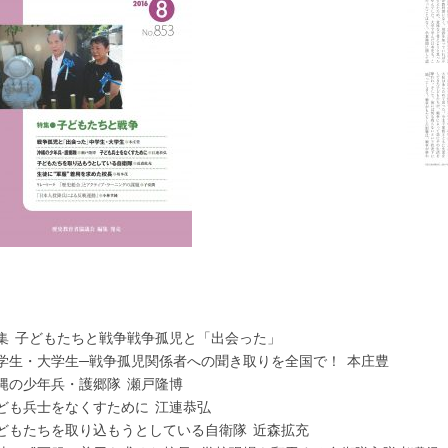
集 子どもたちと戦争戦争孤児と「出会った」
学生・大学生─戦争孤児関係者への聞き取りを全国で！ 本庄豊
縄の少年兵・護郷隊 瀬戸隆博
ども兵士をなくすために 江連恭弘
どもたちを取り込もうとしている自衛隊 近森拡充