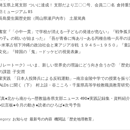
埼玉県上尾支部 ついに達成！ 支部だより三〇〇号、会員二〇名 倉持重
訪ミュージアム 85
長島愛生園歴史館（岡山県瀬戸内市） 土屋篤典
書室『「小中一貫」で学校が消える─子どもの発達が危ない』『戦争孤児
の子〟の戦いが始まった』『吾が青春に悔あり─ある丙種合格一兵卒の
─米軍占領下沖縄の政治社会と東アジア冷戦 １９４５─１９５０』『童
文化』『韓国の「鬼」─ドッケビの視覚表象』
リレートーク》─いま、新しい世界史の理論にどう向き合うか⑦ 「歴
の課題 子安潤
業実践 「日本人投降兵による反戦運動」─南京金陵中学での授業を振り
EALDs に聞く（下） 村上諒・谷こころ・千葉県高等学校教職員教育研究
写真●北から南から─歴教協各県支部ニュース 490●実践記録集・資料紹
●伝言板●今月の動き●読者のひろば●次号予告
tegory:
お知らせ
最新号の内容
機関誌「歴史地理教育」