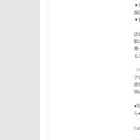
▼
探
▼
読
駅
塵
も
《
グ
授
S
●
ら
Ca