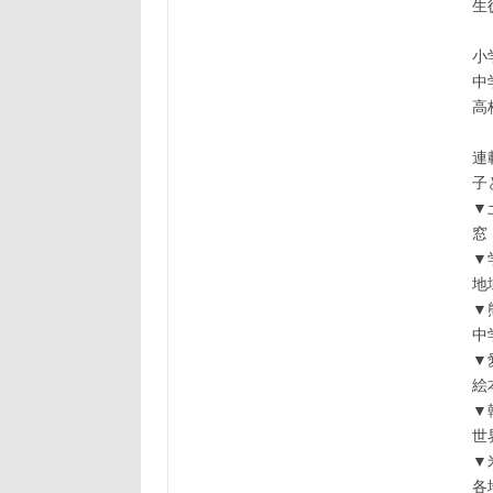
生
小
中
高
連
子
▼
窓
▼
地
▼
中
▼
絵
▼
世
▼
各