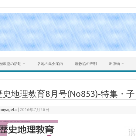
Skip to content
歴教協の活動
各地の集会案内
歴教協の声明
出版物
歴史地理教育8月号(No853)-特集
miyageta
|
2016年7月26日