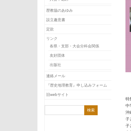
歴教協のあゆみ
設立趣意書
定款
リンク
各県・支部・大会分科会関係
友好団体
出版社
連絡メール
『歴史地理教育』申し込みフォーム
旧webサイト
特
中
検
沖
索:
子
子