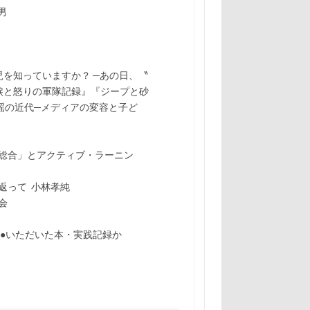
男
を知っていますか？ ─あの日、〝
涙と怒りの軍隊記録』『ジープと砂
謡の近代─メディアの変容と子ど
史総合」とアクティブ・ラーニン
返って 小林孝純
会
介●いただいた本・実践記録か